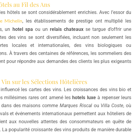
ôtels au Fil des Ans
les hôtels se sont considérablement enrichies. Avec l’essor du
e Michelin
, les établissements de prestige ont multiplié les
rs, un
hotel spa
ou un
relais chateaux
se targue d’offrir une
tes des vins se sont diversifiées, incluant non seulement les
tes locales et internationales, des vins biologiques ou
ns. À travers des centaines de références, les sommeliers des
ent pour répondre aux demandes des clients les plus exigeants
Vin sur les Sélections Hôtelières
fluencé les cartes des vins. Les croissances des vins bio et
 les millésimes rares ont amené les
hotels luxe
à repenser leurs
nt dans des maisons comme
Marques Riscal
ou
Villa Coste
, où
stivals et événements internationaux permettent aux hôteliers de
ndent aux nouvelles attentes des consommateurs en quête de
. La popularité croissante des vins produits de manière durable