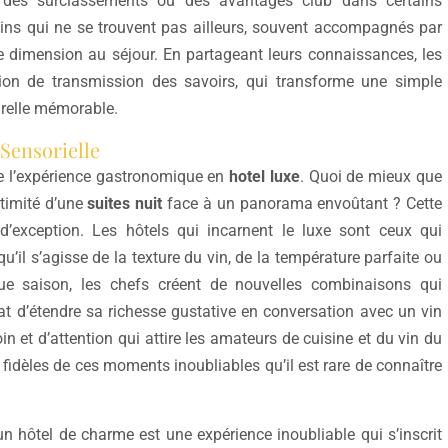
 des surclassements ou des avantages club dans certains
vins qui ne se trouvent pas ailleurs, souvent accompagnés par
e dimension au séjour. En partageant leurs connaissances, les
tion de transmission des savoirs, qui transforme une simple
urelle mémorable.
Sensorielle
e l’expérience gastronomique en
hotel luxe
. Quoi de mieux que
ntimité d’une
suites nuit
face à un panorama envoûtant ? Cette
d’exception. Les hôtels qui incarnent le luxe sont ceux qui
qu’il s’agisse de la texture du vin, de la température parfaite ou
que saison, les chefs créent de nouvelles combinaisons qui
at d’étendre sa richesse gustative en conversation avec un vin
in et d’attention qui attire les amateurs de cuisine et du vin du
idèles de ces moments inoubliables qu’il est rare de connaître
un hôtel de charme est une expérience inoubliable qui s’inscrit