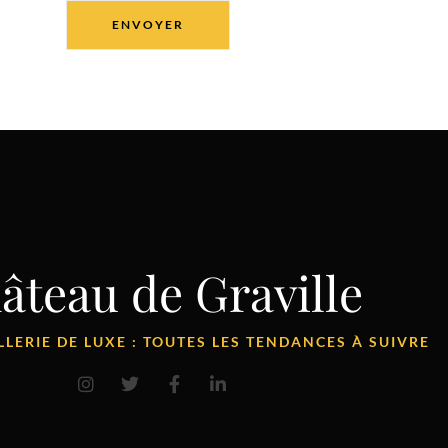
ENVOYER
âteau de Graville
LERIE DE LUXE : TOUTES LES TENDANCES À SUIVRE