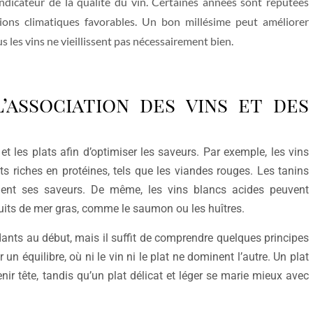
indicateur de la qualité du vin. Certaines années sont réputées
tions climatiques favorables. Un bon millésime peut améliorer
s les vins ne vieillissent pas nécessairement bien.
’association des vins et des
et les plats afin d’optimiser les saveurs. Par exemple, les vins
 riches en protéines, tels que les viandes rouges. Les tanins
tuent ses saveurs. De même, les vins blancs acides peuvent
fruits de mer gras, comme le saumon ou les huîtres.
ants au début, mais il suffit de comprendre quelques principes
n équilibre, où ni le vin ni le plat ne dominent l’autre. Un plat
nir tête, tandis qu’un plat délicat et léger se marie mieux avec